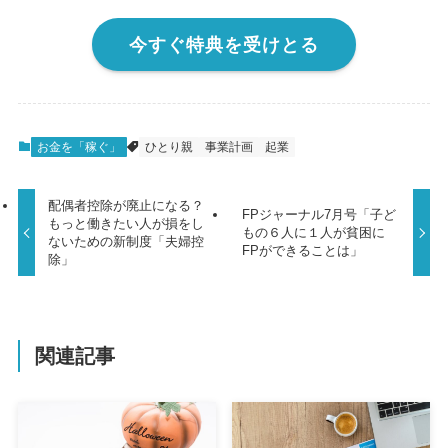
今すぐ特典を受けとる
お金を「稼ぐ」
ひとり親
事業計画
起業
配偶者控除が廃止になる？
FPジャーナル7月号「子ど
もっと働きたい人が損をし
もの６人に１人が貧困に
ないための新制度「夫婦控
FPができることは」
除」
関連記事