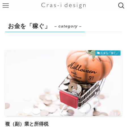
お金を「稼ぐ」
– category –
お金を「稼ぐ」
複（副）業と所得税