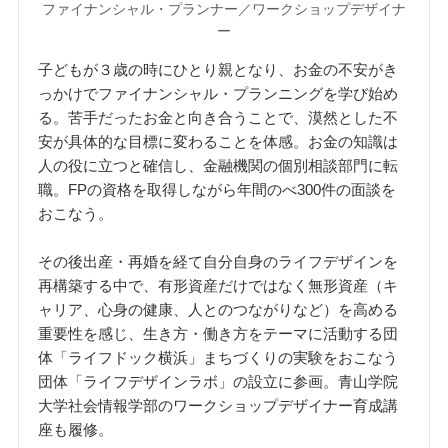
ファイナンシャル・プランナー／ワークショップデザイナ
ー
子どもが３歳の時にひとり親となり、お金の不安がき
っかけでファイナンシャル・プランニングを学び始め
る。苦手だったお金と向き合うことで、漠然とした不
安が具体的な目標に変わることを体感。お金の知識は
人の役に立つと確信し、金融機関の個別相談部門に転
職。FPの資格を取得しながら年間のべ300件の面談を
おこなう。
その後出産・再婚を経て自分自身のライフデザインを
再構築する中で、有形資産だけではなく無形資産（キ
ャリア、心身の健康、人とのつながりなど）を高める
重要性を感じ、生き方・働き方をテーマに活動する団
体「ライフドック横浜」まちづくりの実験をおこなう
団体「ライフデザインラボ」の設立に参画。青山学院
大学社会情報学部のワークショップデザイナー育成講
座も履修。