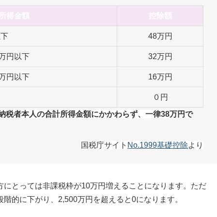
所得金額
控除額
以下
48万円
50万円以下
32万円
00万円以下
16万円
円
０円
納税者本人の合計所得金額にかかわらず、一律38万円で
国税庁サイト
No.1999基礎控除
より
方にとっては非課税枠が10万円増えることになります。ただ
階的に下がり、2,500万円を超えると0になります。