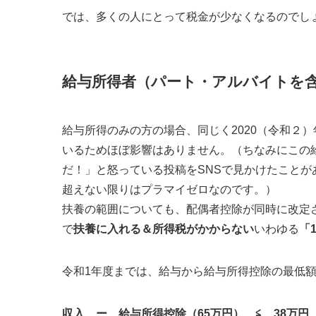
では、多くの人にとって税金が少なくなるのでし
給与所得者（パート・アルバイトを
給与所得のみの方の場合、同じく2020（令和２
いるためほぼ影響はありません。（ちなみにこの
だ！」と怒っている投稿をSNSで見かけたことがあ
超えない限りはプラマイゼロなのです。）
扶養の範囲についても、配偶者控除が同時に改定さ
で
扶養に入れる＆所得税がかからない
いわゆる
「
令和1年度までは、給与から給与所得控除の最低額
収入 ー 給与所得控除（65万円） ≦ 38万円