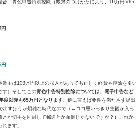
合「青色申告特別控除（帳簿のつけかたにより、10万円or65
万円
8万円
業主は103万円以上の収入があっても正しく経費や控除を引
です）そしてこの
青色申告特別控除については、電子申告など
0年度以降も65万円となります。
逆に言えば要件を満たさず提出
紙で出すほうが煩雑な時代なので（←ココ思いっきり主観が入っ
筒とか切手を同封して郵送とか面倒じゃないですか？）これか
われます。