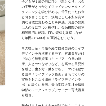
子どもが３歳の時にひとり親となり、お金
の不安がきっかけでファイナンシャル・プ
ランニングを学び始める。苦手だったお金
と向き合うことで、漠然とした不安が具体
的な目標に変わることを体感。お金の知識
は人の役に立つと確信し、金融機関の個別
相談部門に転職。FPの資格を取得しなが
ら年間のべ300件の面談をおこなう。
その後出産・再婚を経て自分自身のライフ
デザインを再構築する中で、有形資産だけ
ではなく無形資産（キャリア、心身の健
康、人とのつながりなど）を高める重要性
を感じ、生き方・働き方をテーマに活動す
る団体「ライフドック横浜」まちづくりの
実験をおこなう団体「ライフデザインラ
ボ」の設立に参画。青山学院大学社会情報
学部のワークショップデザイナー育成講座
も履修。
昨今はマネーセミナーだけでなく、コミュ