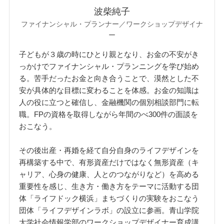
波柴純子
ファイナンシャル・プランナー／ワークショップデザイナ
ー
子どもが３歳の時にひとり親となり、お金の不安がき
っかけでファイナンシャル・プランニングを学び始め
る。苦手だったお金と向き合うことで、漠然とした不
安が具体的な目標に変わることを体感。お金の知識は
人の役に立つと確信し、金融機関の個別相談部門に転
職。FPの資格を取得しながら年間のべ300件の面談を
おこなう。
その後出産・再婚を経て自分自身のライフデザインを
再構築する中で、有形資産だけではなく無形資産（キ
ャリア、心身の健康、人とのつながりなど）を高める
重要性を感じ、生き方・働き方をテーマに活動する団
体「ライフドック横浜」まちづくりの実験をおこなう
団体「ライフデザインラボ」の設立に参画。青山学院
大学社会情報学部のワークショップデザイナー育成講