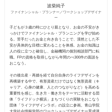
波柴純子
ファイナンシャル・プランナー／ワークショップデザイナ
ー
子どもが３歳の時にひとり親となり、お金の不安がき
っかけでファイナンシャル・プランニングを学び始め
る。苦手だったお金と向き合うことで、漠然とした不
安が具体的な目標に変わることを体感。お金の知識は
人の役に立つと確信し、金融機関の個別相談部門に転
職。FPの資格を取得しながら年間のべ300件の面談を
おこなう。
その後出産・再婚を経て自分自身のライフデザインを
再構築する中で、有形資産だけではなく無形資産（キ
ャリア、心身の健康、人とのつながりなど）を高める
重要性を感じ、生き方・働き方をテーマに活動する団
体「ライフドック横浜」まちづくりの実験をおこなう
団体「ライフデザインラボ」の設立に参画。青山学院
大学社会情報学部のワークショップデザイナー育成講