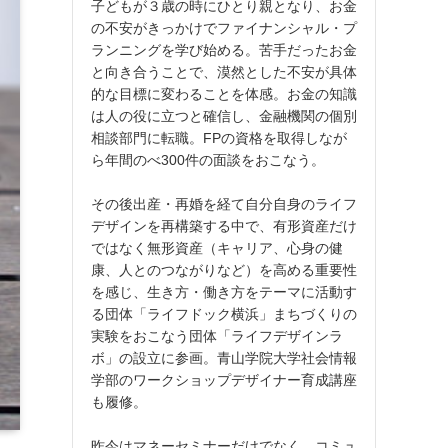
子どもが３歳の時にひとり親となり、お金
の不安がきっかけでファイナンシャル・プ
ランニングを学び始める。苦手だったお金
と向き合うことで、漠然とした不安が具体
的な目標に変わることを体感。お金の知識
は人の役に立つと確信し、金融機関の個別
相談部門に転職。FPの資格を取得しなが
ら年間のべ300件の面談をおこなう。
その後出産・再婚を経て自分自身のライフ
デザインを再構築する中で、有形資産だけ
ではなく無形資産（キャリア、心身の健
康、人とのつながりなど）を高める重要性
を感じ、生き方・働き方をテーマに活動す
る団体「ライフドック横浜」まちづくりの
実験をおこなう団体「ライフデザインラ
ボ」の設立に参画。青山学院大学社会情報
学部のワークショップデザイナー育成講座
も履修。
昨今はマネーセミナーだけでなく、コミュ