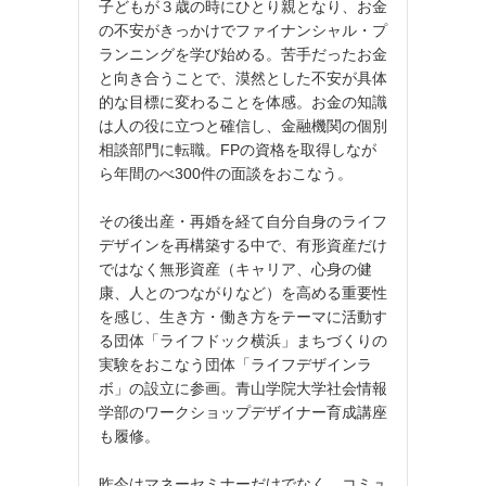
子どもが３歳の時にひとり親となり、お金
の不安がきっかけでファイナンシャル・プ
ランニングを学び始める。苦手だったお金
と向き合うことで、漠然とした不安が具体
的な目標に変わることを体感。お金の知識
は人の役に立つと確信し、金融機関の個別
相談部門に転職。FPの資格を取得しなが
ら年間のべ300件の面談をおこなう。
その後出産・再婚を経て自分自身のライフ
デザインを再構築する中で、有形資産だけ
ではなく無形資産（キャリア、心身の健
康、人とのつながりなど）を高める重要性
を感じ、生き方・働き方をテーマに活動す
る団体「ライフドック横浜」まちづくりの
実験をおこなう団体「ライフデザインラ
ボ」の設立に参画。青山学院大学社会情報
学部のワークショップデザイナー育成講座
も履修。
昨今はマネーセミナーだけでなく、コミュ