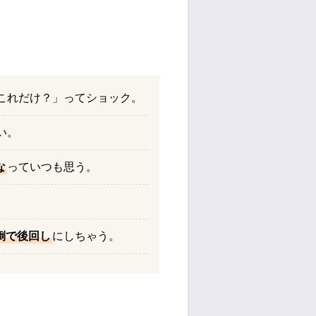
これだけ？」ってショック。
い。
な
っていつも思う。
倒で後回し
にしちゃう。